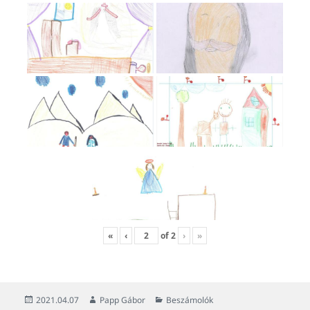
«
‹
of
2
›
»
Közzétéve
Szerző
Kategória
2021.04.07
Papp Gábor
Beszámolók