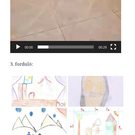
00:00
00:29
3. forduló: