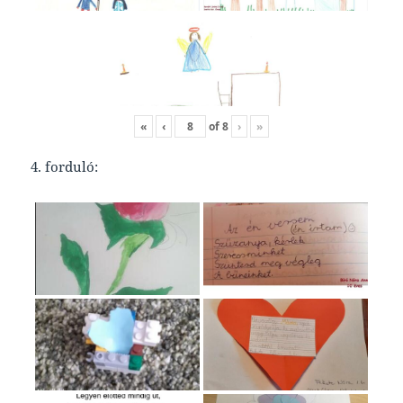
«
‹
of
8
›
»
4. forduló: