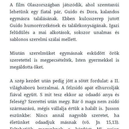
A film Olaszországban játszódik, ahol szemtanúi
lehetünk egy fiatal pár, Guido és Dora, kalandos
egymásra találásának. Ebben kulcsszerep jutott
Guido humorérzékének és találékonyságának. Igazi
felüdülés a mai alkotások, sokszor unalmas és
sablonos szerelmi szálai mellett.
Miután szerelmüket egymásnak esküdött örök
szeretettel is megpecsételték, Isten gyermekkel is
megáldotta őket.
A szép kezdet után pedig jött a sötét fordulat: a II.
világháború borzalmai. A félzsidó apát elhurcolják
fiával együtt. S mit tesz ekkor az odaadó anya és
feleség? Szerettei után megy. Bár ő maga nem zsidó
származású, mégis vállalja értük a halált is. Jusson
eszünkbe: Nincs annál nagyobb szeretet, ha
életünket odaadjuk másnak (vö. Jn 15,13).