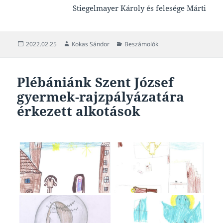
Stiegelmayer Károly és felesége Márti
Közzétéve
Szerző
Kategória
2022.02.25
Kokas Sándor
Beszámolók
Plébániánk Szent József
gyermek-rajzpályázatára
érkezett alkotások