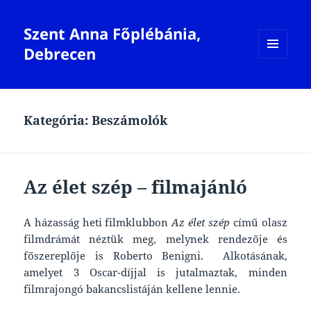
Szent Anna Főplébánia,
Debrecen
MENÜ
ÉS
WIDGETEK
Kategória:
Beszámolók
Az élet szép – filmajánló
A házasság heti filmklubbon
Az élet szép
című olasz
filmdrámát néztük meg, melynek rendezője és
főszereplője is Roberto Benigni. Alkotásának,
amelyet 3 Oscar-díjjal is jutalmaztak, minden
filmrajongó bakancslistáján kellene lennie.