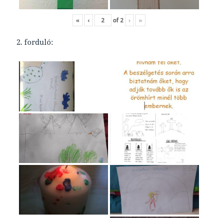
«
‹
of
2
›
»
2. forduló: