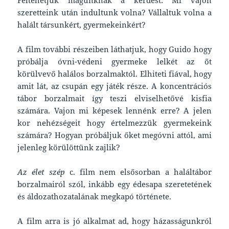
Feltehetjük magunknak a kérdést: Mi vajon
szeretteink után indultunk volna? Vállaltuk volna a
halált társunkért, gyermekeinkért?
A film további részeiben láthatjuk, hogy Guido hogy
próbálja óvni-védeni gyermeke lelkét az őt
körülvevő halálos borzalmaktól. Elhiteti fiával, hogy
amit lát, az csupán egy játék része. A koncentrációs
tábor borzalmait így teszi elviselhetővé kisfia
számára. Vajon mi képesek lennénk erre? A jelen
kor nehézségeit hogy értelmezzük gyermekeink
számára? Hogyan próbáljuk őket megóvni attól, ami
jelenleg körülöttünk zajlik?
Az élet szép
c. film nem elsősorban a haláltábor
borzalmairól szól, inkább egy édesapa szeretetének
és áldozathozatalának megkapó története.
A film arra is jó alkalmat ad, hogy házasságunkról