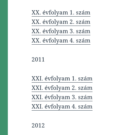
XX. évfolyam 1. szám
XX. évfolyam 2. szám
XX. évfolyam 3. szám
XX. évfolyam 4. szám
2011
XXI. évfolyam 1. szám
XXI. évfolyam 2. szám
XXI. évfolyam 3. szám
XXI. évfolyam 4. szám
2012