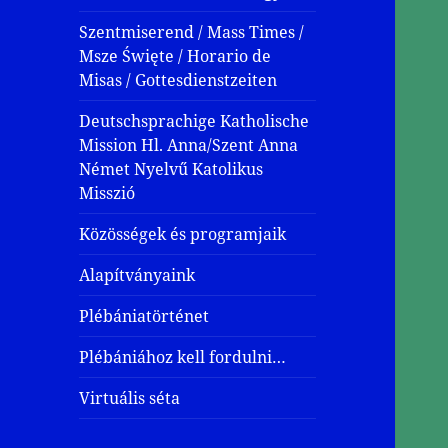
Szentmiserend / Mass Times /
Msze Święte / Horario de
Misas / Gottesdienstzeiten
Deutschsprachige Katholische
Mission Hl. Anna/Szent Anna
Német Nyelvű Katolikus
Misszió
Közösségek és programjaik
Alapítványaink
Plébániatörténet
Plébániához kell fordulni…
Virtuális séta