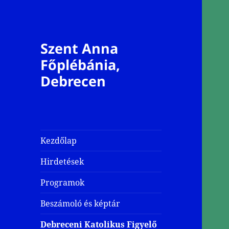
Szent Anna
Főplébánia,
Debrecen
Kezdőlap
Hirdetések
Programok
Beszámoló és képtár
Debreceni Katolikus Figyelő