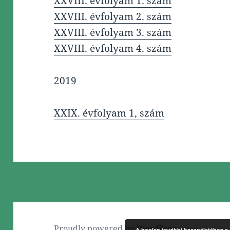
XXVIII. évfolyam 1. szám
XXVIII. évfolyam 2. szám
XXVIII. évfolyam 3. szám
XXVIII. évfolyam 4. szám
2019
XXIX. évfolyam 1, szám
Proudly powered by WordPress
A honlap további használatához a s