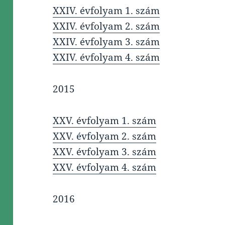
XXIV. évfolyam 1. szám
XXIV. évfolyam 2. szám
XXIV. évfolyam 3. szám
XXIV. évfolyam 4. szám
2015
XXV. évfolyam 1. szám
XXV. évfolyam 2. szám
XXV. évfolyam 3. szám
XXV. évfolyam 4. szám
2016