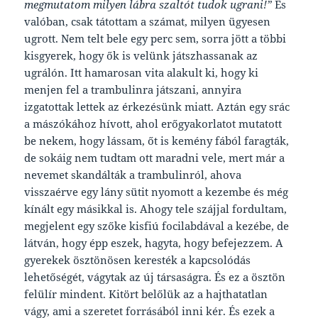
megmutatom milyen lábra szaltót tudok ugrani!”
És
valóban, csak tátottam a számat, milyen ügyesen
ugrott. Nem telt bele egy perc sem, sorra jött a többi
kisgyerek, hogy ők is velünk játszhassanak az
ugrálón. Itt hamarosan vita alakult ki, hogy ki
menjen fel a trambulinra játszani, annyira
izgatottak lettek az érkezésünk miatt. Aztán egy srác
a mászókához hívott, ahol erőgyakorlatot mutatott
be nekem, hogy lássam, őt is kemény fából faragták,
de sokáig nem tudtam ott maradni vele, mert már a
nevemet skandálták a trambulinról, ahova
visszaérve egy lány sütit nyomott a kezembe és még
kínált egy másikkal is. Ahogy tele szájjal fordultam,
megjelent egy szőke kisfiú focilabdával a kezébe, de
látván, hogy épp eszek, hagyta, hogy befejezzem. A
gyerekek ösztönösen keresték a kapcsolódás
lehetőségét, vágytak az új társaságra. És ez a ösztön
felülír mindent. Kitört belőlük az a hajthatatlan
vágy, ami a szeretet forrásából inni kér. És ezek a