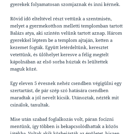
gyerekek folyamatosan szomjaznak és inni kérnek.
Rövid idő elteltével részt vettünk a szentmisén,
melyet a gyermekotthon melletti templomban tartott
Balázs atya, aki szintén velünk tartott aznap. Három
gyerekkel léptem be a templom ajtaján, ketten a
kezemet fogták. Együtt letérdeltünk, keresztet
vetettünk, és ülőhelyet keresve a félig megtelt
kápolnában az első sorba húztak és leültettek
maguk közé.
Egy eleven 5 évesnek nehéz csendben végigülni egy
szertartást, de pár szép szó hatására csendben
maradtak a jól nevelt kicsik. Utánoztak, nézték mit
csinálok, tanultak.
Mise után szabad foglalkozás volt, páran focizni
mentünk, így többen is bekapcsolódhattak a közös
játékba. Voltak akik körbejárták az épületet, hiszen