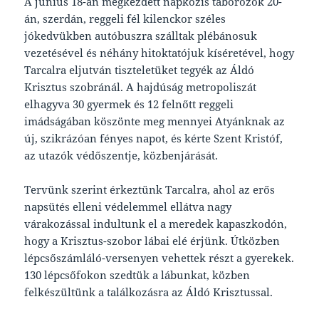
A június 18-án megkezdett napközis táborozók 20-
án, szerdán, reggeli fél kilenckor széles
jókedvükben autóbuszra szálltak plébánosuk
vezetésével és néhány hitoktatójuk kíséretével, hogy
Tarcalra eljutván tiszteletüket tegyék az Áldó
Krisztus szobránál. A hajdúság metropoliszát
elhagyva 30 gyermek és 12 felnőtt reggeli
imádságában köszönte meg mennyei Atyánknak az
új, szikrázóan fényes napot, és kérte Szent Kristóf,
az utazók védőszentje, közbenjárását.
Tervünk szerint érkeztünk Tarcalra, ahol az erős
napsütés elleni védelemmel ellátva nagy
várakozással indultunk el a meredek kapaszkodón,
hogy a Krisztus-szobor lábai elé érjünk. Útközben
lépcsőszámláló-versenyen vehettek részt a gyerekek.
130 lépcsőfokon szedtük a lábunkat, közben
felkészültünk a találkozásra az Áldó Krisztussal.