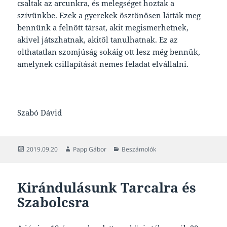
csaltak az arcunkra, és melegséget hoztak a
szívünkbe. Ezek a gyerekek ösztönösen látták meg
bennünk a felnőtt társat, akit megismerhetnek,
akivel játszhatnak, akitől tanulhatnak. Ez az
olthatatlan szomjúság sokáig ott lesz még bennük,
amelynek csillapítását nemes feladat elvállalni.
Szabó Dávid
Közzétéve
Szerző
Kategória
2019.09.20
Papp Gábor
Beszámolók
Kirándulásunk Tarcalra és
Szabolcsra