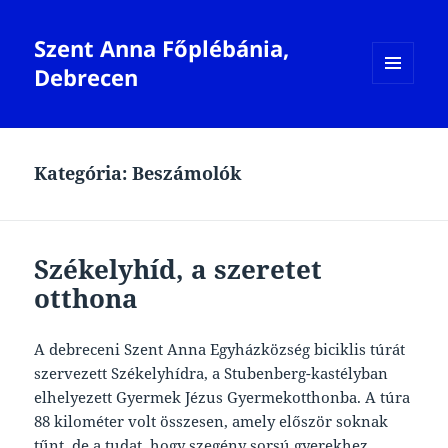
Szent Anna Főplébánia,
Debrecen
MENÜ
ÉS
WIDGETEK
Kategória:
Beszámolók
Székelyhíd, a szeretet
otthona
A debreceni Szent Anna Egyházközség biciklis túrát
szervezett Székelyhídra, a Stubenberg-kastélyban
elhelyezett Gyermek Jézus Gyermekotthonba. A túra
88 kilométer volt összesen, amely először soknak
tűnt, de a tudat, hogy szegény sorsú gyerekhez