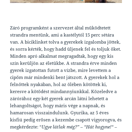
Záró programként a szervezet által működtetett
strandra mentünk, ami a kastélytól 15 perc sétára
van. A biciklinket tolva a gyerekek izgalomba jöttek,
és sorra kérték, hogy hadd üljenek fel és toljuk őket.
Minden apró alkalmat megragadtak, hogy egy kis
szín kerüljön az életükbe. A strandra érve minden
gyerek izgatottan futott a vízbe, mire levettem a
cipőm már mindenki bent játszott. A gyerekek hol a
felnőttek nyakában, hol az ölében kötöttek ki,
keresve a kötődést mindannyiunkkal. Közeledve a
zárórához egy-két gyerek arcán látni lehetett a
lehangoltságot, hogy máris vége a napnak, és
hamarosan visszaindulunk. Gyurika, az 5 éves
kisfiú pedig erősen a kezembe csapott vigyorogva, és
megkérdezte: “
Ugye látlak még?” – “Hát hogyne!“ –