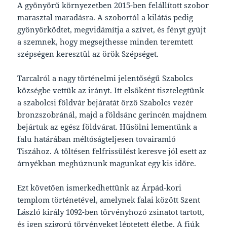
A gyönyörű környezetben 2015-ben felállított szobor
marasztal maradásra. A szobortól a kilátás pedig
gyönyörködtet, megvidámítja a szívet, és fényt gyújt
a szemnek, hogy megsejthesse minden teremtett
szépségen keresztül az örök Szépséget.
Tarcalról a nagy történelmi jelentőségű Szabolcs
községbe vettük az irányt. Itt elsőként tisztelegtünk
a szabolcsi földvár bejáratát őrző Szabolcs vezér
bronzszobránál, majd a földsánc gerincén majdnem
bejártuk az egész földvárat. Hűsölni lementünk a
falu határában méltóságteljesen tovairamló
Tiszához. A töltésen felfrissülést keresve jól esett az
árnyékban meghúznunk magunkat egy kis időre.
Ezt követően ismerkedhettünk az Árpád-kori
templom történetével, amelynek falai között Szent
László király 1092-ben törvényhozó zsinatot tartott,
és igen szigorú törvényeket léptetett életbe. A fiúk