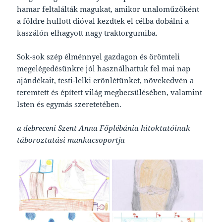
hamar feltalálták magukat, amikor unaloműzőként
a földre hullott dióval kezdtek el célba dobálni a
kaszálón elhagyott nagy traktorgumiba.
Sok-sok szép élménnyel gazdagon és örömteli
megelégedésünkre jól használhattuk fel mai nap
ajándékait, testi-lelki erőnlétünket, növekedvén a
teremtett és épített világ megbecsülésében, valamint
Isten és egymás szeretetében.
a debreceni Szent Anna Főplébánia hitoktatóinak
táboroztatási munkacsoportja