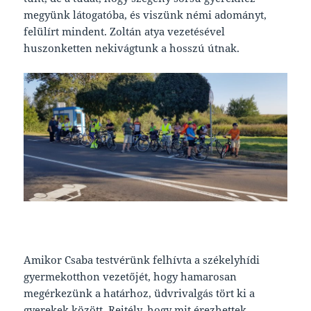
megyünk látogatóba, és viszünk némi adományt,
felülírt mindent. Zoltán atya vezetésével
huszonketten nekivágtunk a hosszú útnak.
Amikor Csaba testvérünk felhívta a székelyhídi
gyermekotthon vezetőjét, hogy hamarosan
megérkezünk a határhoz, üdvrivalgás tört ki a
gyerekek között. Rejtély, hogy mit érezhettek