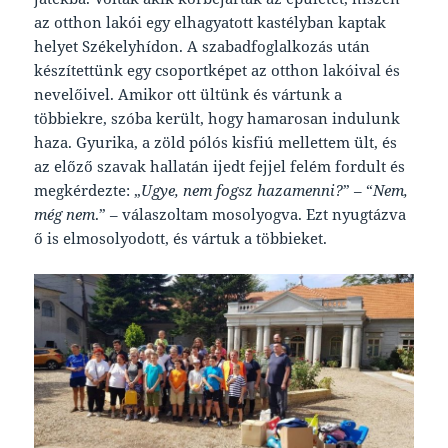
az otthon lakói egy elhagyatott kastélyban kaptak
helyet Székelyhídon. A szabadfoglalkozás után
készítettünk egy csoportképet az otthon lakóival és
nevelőivel. Amikor ott ültünk és vártunk a
többiekre, szóba került, hogy hamarosan indulunk
haza. Gyurika, a zöld pólós kisfiú mellettem ült, és
az előző szavak hallatán ijedt fejjel felém fordult és
megkérdezte: „
Ugye, nem fogsz hazamenni?
” – “
Nem,
még nem
.” – válaszoltam mosolyogva. Ezt nyugtázva
ő is elmosolyodott, és vártuk a többieket.