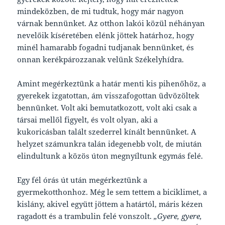
mindeközben, de mi tudtuk, hogy már nagyon
várnak bennünket. Az otthon lakói közül néhányan
nevelőik kíséretében elénk jöttek határhoz, hogy
minél hamarabb fogadni tudjanak bennünket, és
onnan kerékpározzanak velünk Székelyhídra.
Amint megérkeztünk a határ menti kis pihenőhöz, a
gyerekek izgatottan, ám visszafogottan üdvözöltek
bennünket. Volt aki bemutatkozott, volt aki csak a
társai mellől figyelt, és volt olyan, aki a
kukoricásban talált szederrel kínált bennünket. A
helyzet számunkra talán idegenebb volt, de miután
elindultunk a közös úton megnyíltunk egymás felé.
Egy fél órás út után megérkeztünk a
gyermekotthonhoz. Még le sem tettem a biciklimet, a
kislány, akivel együtt jöttem a határtól, máris kézen
ragadott és a trambulin felé vonszolt.
„Gyere, gyere,