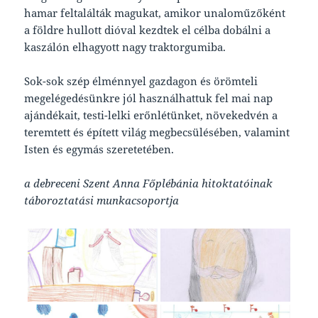
hamar feltalálták magukat, amikor unaloműzőként
a földre hullott dióval kezdtek el célba dobálni a
kaszálón elhagyott nagy traktorgumiba.
Sok-sok szép élménnyel gazdagon és örömteli
megelégedésünkre jól használhattuk fel mai nap
ajándékait, testi-lelki erőnlétünket, növekedvén a
teremtett és épített világ megbecsülésében, valamint
Isten és egymás szeretetében.
a debreceni Szent Anna Főplébánia hitoktatóinak
táboroztatási munkacsoportja