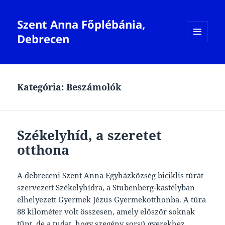
Szent Anna Főplébánia,
Debrecen
MENÜ
ÉS
WIDGETEK
Kategória:
Beszámolók
Székelyhíd, a szeretet
otthona
A debreceni Szent Anna Egyházközség biciklis túrát
szervezett Székelyhídra, a Stubenberg-kastélyban
elhelyezett Gyermek Jézus Gyermekotthonba. A túra
88 kilométer volt összesen, amely először soknak
tűnt, de a tudat, hogy szegény sorsú gyerekhez