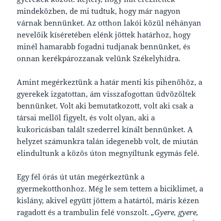
mindeközben, de mi tudtuk, hogy már nagyon
várnak bennünket. Az otthon lakói közül néhányan
nevelőik kíséretében elénk jöttek határhoz, hogy
minél hamarabb fogadni tudjanak bennünket, és
onnan kerékpározzanak velünk Székelyhídra.
Amint megérkeztünk a határ menti kis pihenőhöz, a
gyerekek izgatottan, ám visszafogottan üdvözöltek
bennünket. Volt aki bemutatkozott, volt aki csak a
társai mellől figyelt, és volt olyan, aki a
kukoricásban talált szederrel kínált bennünket. A
helyzet számunkra talán idegenebb volt, de miután
elindultunk a közös úton megnyíltunk egymás felé.
Egy fél órás út után megérkeztünk a
gyermekotthonhoz. Még le sem tettem a biciklimet, a
kislány, akivel együtt jöttem a határtól, máris kézen
ragadott és a trambulin felé vonszolt.
„Gyere, gyere,