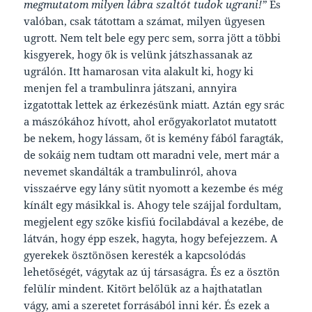
megmutatom milyen lábra szaltót tudok ugrani!”
És
valóban, csak tátottam a számat, milyen ügyesen
ugrott. Nem telt bele egy perc sem, sorra jött a többi
kisgyerek, hogy ők is velünk játszhassanak az
ugrálón. Itt hamarosan vita alakult ki, hogy ki
menjen fel a trambulinra játszani, annyira
izgatottak lettek az érkezésünk miatt. Aztán egy srác
a mászókához hívott, ahol erőgyakorlatot mutatott
be nekem, hogy lássam, őt is kemény fából faragták,
de sokáig nem tudtam ott maradni vele, mert már a
nevemet skandálták a trambulinról, ahova
visszaérve egy lány sütit nyomott a kezembe és még
kínált egy másikkal is. Ahogy tele szájjal fordultam,
megjelent egy szőke kisfiú focilabdával a kezébe, de
látván, hogy épp eszek, hagyta, hogy befejezzem. A
gyerekek ösztönösen keresték a kapcsolódás
lehetőségét, vágytak az új társaságra. És ez a ösztön
felülír mindent. Kitört belőlük az a hajthatatlan
vágy, ami a szeretet forrásából inni kér. És ezek a