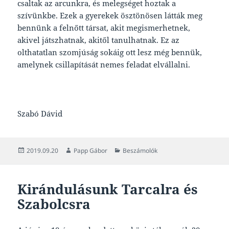
csaltak az arcunkra, és melegséget hoztak a
szívünkbe. Ezek a gyerekek ösztönösen látták meg
bennünk a felnőtt társat, akit megismerhetnek,
akivel játszhatnak, akitől tanulhatnak. Ez az
olthatatlan szomjúság sokáig ott lesz még bennük,
amelynek csillapítását nemes feladat elvállalni.
Szabó Dávid
Közzétéve
Szerző
Kategória
2019.09.20
Papp Gábor
Beszámolók
Kirándulásunk Tarcalra és
Szabolcsra