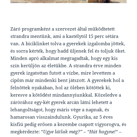
Záró programként a szervezet által működtetett
strandra mentünk, ami a kastélytól 15 perc sétára
van. A biciklinket tolva a gyerekek izgalomba jöttek,
és sorra kérték, hogy hadd üljenek fel és toljuk őket.
Minden apró alkalmat megragadtak, hogy egy kis
szín kerüljön az életükbe. A strandra érve minden
gyerek izgatottan futott a vízbe, mire levettem a
cipőm már mindenki bent játszott. A gyerekek hol a
felnőttek nyakában, hol az ölében kötöttek ki,
keresve a kötődést mindannyiunkkal. Közeledve a
zárórához egy-két gyerek arcán látni lehetett a
lehangoltságot, hogy máris vége a napnak, és
hamarosan visszaindulunk. Gyurika, az 5 éves
kisfiú pedig erősen a kezembe csapott vigyorogva, és
megkérdezte: “
Ugye látlak még?” – “Hát hogyne!“ –