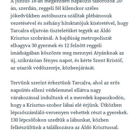
A június 18-án megkezdett napközis táborozók 20-
án, szerdán, reggeli fél kilenckor széles
jókedvükben autóbuszra szálltak plébánosuk
vezetésével és néhány hitoktatójuk kíséretével, hogy
Tarcalra eljutván tiszteletüket tegyék az Áldó
Krisztus szobránál. A hajdúság metropoliszát
elhagyva 30 gyermek és 12 felnőtt reggeli
imádságában köszönte meg mennyei Atyánknak az
új, szikrázóan fényes napot, és kérte Szent Kristóf,
az utazók védőszentje, közbenjárását.
Tervünk szerint érkeztünk Tarcalra, ahol az erős
napsütés elleni védelemmel ellátva nagy
várakozással indultunk el a meredek kapaszkodón,
hogy a Krisztus-szobor lábai elé érjünk. Útközben
lépcsőszámláló-versenyen vehettek részt a gyerekek.
130 lépcsőfokon szedtük a lábunkat, közben
felkészültünk a találkozásra az Áldó Krisztussal.