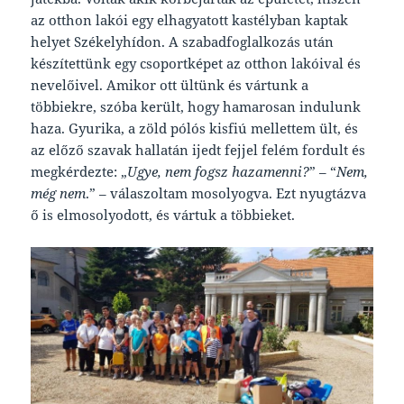
az otthon lakói egy elhagyatott kastélyban kaptak
helyet Székelyhídon. A szabadfoglalkozás után
készítettünk egy csoportképet az otthon lakóival és
nevelőivel. Amikor ott ültünk és vártunk a
többiekre, szóba került, hogy hamarosan indulunk
haza. Gyurika, a zöld pólós kisfiú mellettem ült, és
az előző szavak hallatán ijedt fejjel felém fordult és
megkérdezte: „
Ugye, nem fogsz hazamenni?
” – “
Nem,
még nem
.” – válaszoltam mosolyogva. Ezt nyugtázva
ő is elmosolyodott, és vártuk a többieket.