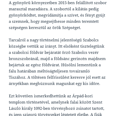
A gyönyörű környezetben 2015-ben felállított szobor
marasztal maradásra. A szobortól a kilátás pedig
gyönyörködtet, megvidámítja a szívet, és fényt gyújt
a szemnek, hogy megsejthesse minden teremtett
szépségen keresztül az örök Szépséget.
Tarcalról a nagy történelmi jelentőségű Szabolcs
községbe vettük az irányt. Itt elsőként tisztelegtünk
a szabolcsi földvár bejáratát őrző Szabolcs vezér
bronzszobránál, majd a földsánc gerincén majdnem
bejártuk az egész földvárat. Hűsölni lementünk a
falu határában méltóságteljesen tovairamló
Tiszához. A töltésen felfrissülést keresve jól esett az
árnyékban meghúznunk magunkat egy kis időre.
Ezt követően ismerkedhettünk az Árpád-kori
templom történetével, amelynek falai között Szent
László király 1092-ben törvényhozó zsinatot tartott,
és igen szigorú törvényeket léptetett életbe. A fiúk