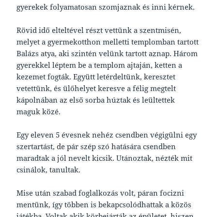
gyerekek folyamatosan szomjaznak és inni kérnek.
Rövid idő elteltével részt vettünk a szentmisén,
melyet a gyermekotthon melletti templomban tartott
Balázs atya, aki szintén velünk tartott aznap. Három
gyerekkel léptem be a templom ajtaján, ketten a
kezemet fogták. Együtt letérdeltünk, keresztet
vetettünk, és ülőhelyet keresve a félig megtelt
kápolnában az első sorba húztak és leültettek
maguk közé.
Egy eleven 5 évesnek nehéz csendben végigülni egy
szertartást, de pár szép szó hatására csendben
maradtak a jól nevelt kicsik. Utánoztak, nézték mit
csinálok, tanultak.
Mise után szabad foglalkozás volt, páran focizni
mentünk, így többen is bekapcsolódhattak a közös
játékba. Voltak akik körbejárták az épületet, hiszen