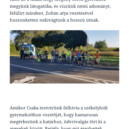
megyünk látogatóba, és viszünk némi adományt,
felülírt mindent. Zoltán atya vezetésével
huszonketten nekivágtunk a hosszú útnak.
Amikor Csaba testvérünk felhívta a székelyhídi
gyermekotthon vezetőjét, hogy hamarosan
megérkezünk a határhoz, üdvrivalgás tört ki a
gyerekek között. Rejtély, hogy mit érezhettek