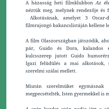
A házasság heti filmklubbon
Az él
néztük meg, melynek rendezője és fő
Alkotásának, amelyet 3 Oscar-dí
filmrajongó bakancslistáján kellene l
A film Olaszországban játszódik, aho
pár, Guido és Dora, kalandos e
kulcsszerep jutott Guido humorérz
Igazi felüdülés a mai alkotások,
szerelmi szálai mellett.
Miután szerelmüket egymásnak e
megpecsételték, Isten gyermekkel is 