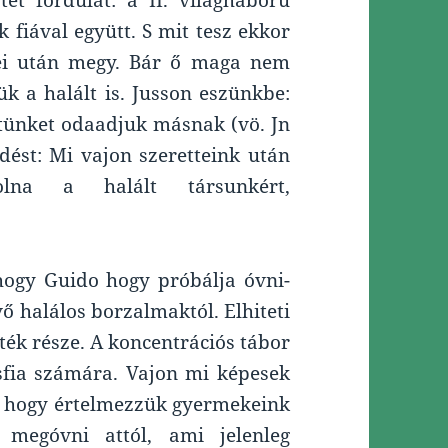
ét fordulat: a II. világháború
k fiával együtt. S mit tesz ekkor
tei után megy. Bár ő maga nem
ük a halált is. Jusson eszünkbe:
etünket odaadjuk másnak (vö. Jn
dést: Mi vajon szeretteink után
olna a halált társunkért,
 hogy Guido hogy próbálja óvni-
ő halálos borzalmaktól. Elhiteti
áték része. A koncentrációs tábor
isfia számára. Vajon mi képesek
it hogy értelmezzük gyermekeink
megóvni attól, ami jelenleg