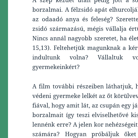
A szép kezdet után pedig jött a söt
borzalmai. A félzsidó apát elhurcoljá
az odaadó anya és feleség? Szeret
zsidó származású, mégis vállalja ért
Nincs annál nagyobb szeretet, ha él
15,13). Feltehetjük magunknak a kér
indultunk volna? Vállaltuk v
gyermekeinkért?
A film további részeiben láthatjuk,
védeni gyermeke lelkét az őt körülvev
fiával, hogy amit lát, az csupán egy j
borzalmait így teszi elviselhetővé k
lennénk erre? A jelen kor nehézsége
számára? Hogyan próbáljuk őket 