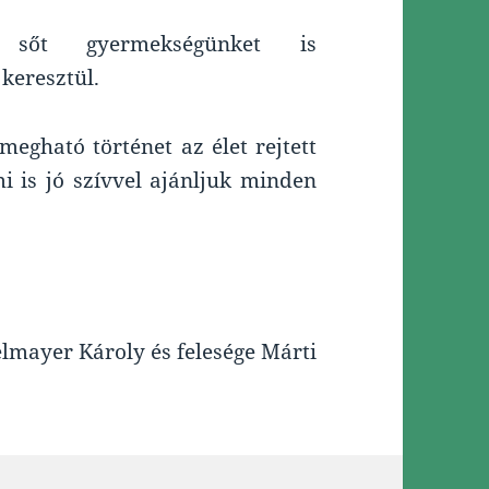
 sőt gyermekségünket is
keresztül.
egható történet az élet rejtett
i is jó szívvel ajánljuk minden
elmayer Károly és felesége Márti