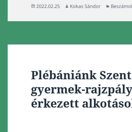
Közzétéve
Szerző
Kategóri
2022.02.25
Kokas Sándor
Beszámo
Plébániánk Szent
gyermek-rajzpál
érkezett alkotás