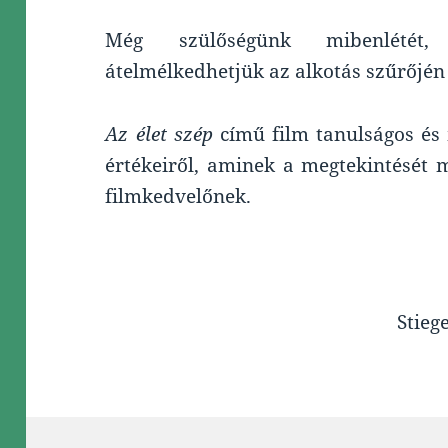
Még szülőségünk mibenlétét,
átelmélkedhetjük az alkotás szűrőjén 
Az élet szép
című film tanulságos és m
értékeiről, aminek a megtekintését m
filmkedvelőnek.
Stieg