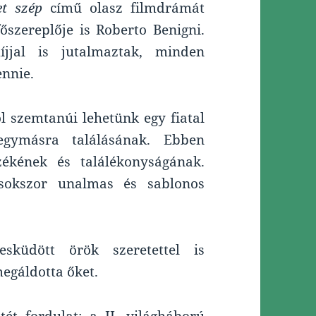
et szép
című olasz filmdrámát
szereplője is Roberto Benigni.
jjal is jutalmaztak, minden
ennie.
l szemtanúi lehetünk egy fiatal
gymásra találásának. Ebben
ékének és találékonyságának.
 sokszor unalmas és sablonos
sküdött örök szeretettel is
megáldotta őket.