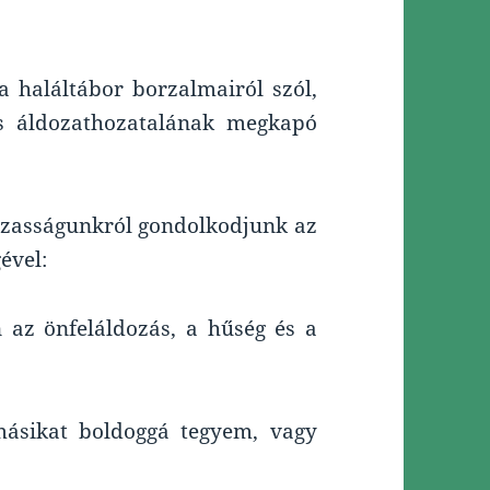
 haláltábor borzalmairól szól,
s áldozathozatalának megkapó
házasságunkról gondolkodjunk az
ével:
az önfeláldozás, a hűség és a
másikat boldoggá tegyem, vagy