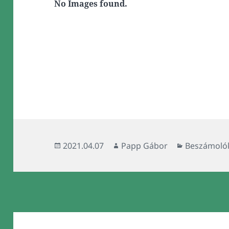
No Images found.
Közzétéve
Szerző
Kategória
2021.04.07
Papp Gábor
Beszámoló