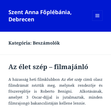
Szent Anna Főplébánia,
Debrecen
MENÜ
ÉS
WIDGETEK
Kategória:
Beszámolók
Az élet szép – filmajánló
A házasság heti filmklubbon
Az élet szép
című olasz
filmdrámát néztük meg, melynek rendezője és
főszereplője is Roberto Benigni. Alkotásának,
amelyet 3 Oscar-díjjal is jutalmaztak, minden
filmrajongó bakancslistáján kellene lennie.