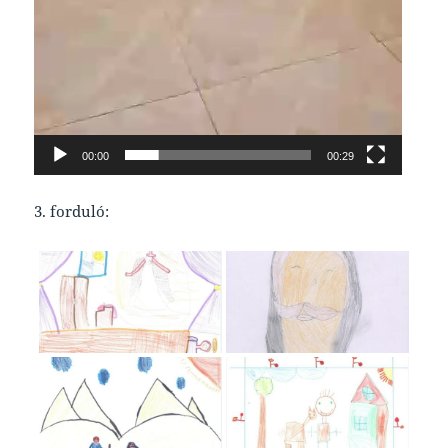
00:00
00:29
3. forduló: