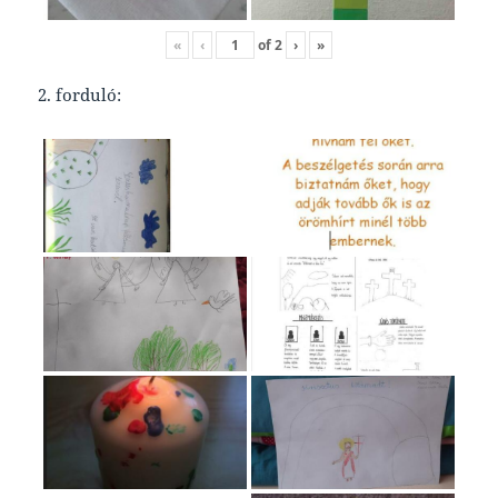
«
‹
of
2
›
»
2. forduló: