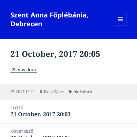
Szent Anna Főplébánia,
Debrecen
MENÜ
ÉS
WIDGETEK
21 October, 2017 20:05
29. vas.docx
Közzétéve
Szerző
Kategória
2017.10.21
Papp Gábor
Hirdetések
Bejegyzés
ELŐZŐ
navigáció
21 October, 2017 20:03
Korábbi
bejegyzések:
KÖVETKEZŐ