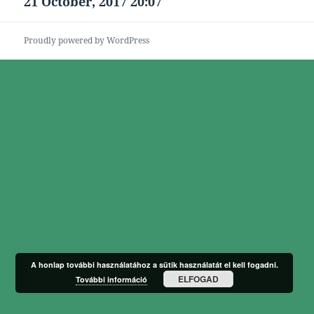
21 October, 2017 20:07
Következő
bejegyzések:
Proudly powered by WordPress
A honlap további használatához a sütik használatát el kell fogadni.
ELFOGAD
További információ